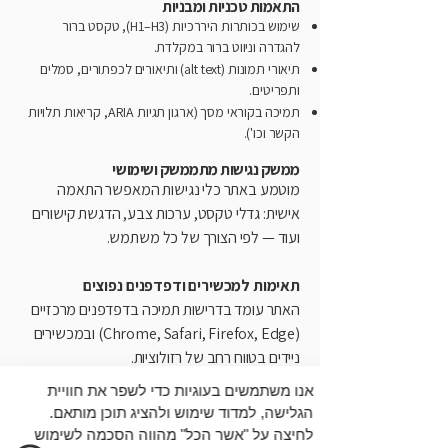
התאמות טכניות ומבניות
שימוש בכותרות היררכיות (H1–H3), טקסט ברור
להגדרה וניווט ברור במקלדת.
תיאורי תמונות (alt text) ותיאורים לכפתורים, סמלים
ותפריטים.
תמיכה בקוראי מסך (ארגון תגיות ARIA, קריאות תלויות
הקשר וכו').
ממשק נגישות מתממשק ושימושי
מוטמע באתר כלי נגישות המאפשר התאמה
אישית: גדלי טקסט, ערכות צבע, הדגשת קישורים
ועוד — לפי הצורך של כל משתמש.
תאימות למכשירים ודפדפנים נפוצים
האתר עומד בדרישות תמיכה בדפדפנים מרכזיים
(Chrome, Safari, Firefox, Edge) ובמכשירים
ניידים בטווח רחב של רזולוציות.
אנו משתמשים בעוגיות כדי לשפר את חוויית
משוב ושיפור מתמיד
הגלישה, למדוד שימוש ולהציג תוכן מותאם.
למרות מאמצינו לנגישות, יתכנו חלקים שעדיין לא
לחיצה על "אשר הכל" מהווה הסכמה לשימוש